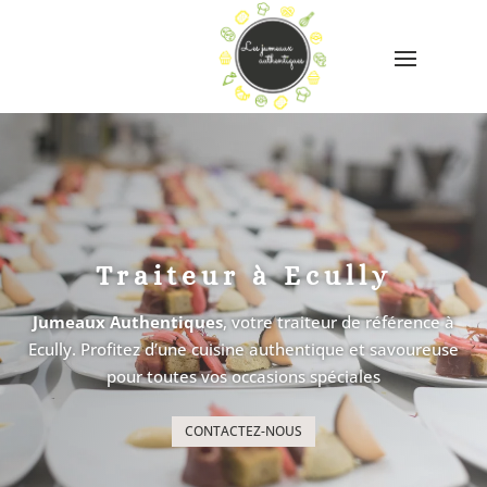
Traiteur à Ecully
Jumeaux Authentiques
, votre traiteur de référence à
Ecully
. Profitez d’une cuisine authentique et savoureuse
pour toutes vos occasions spéciales
CONTACTEZ-NOUS