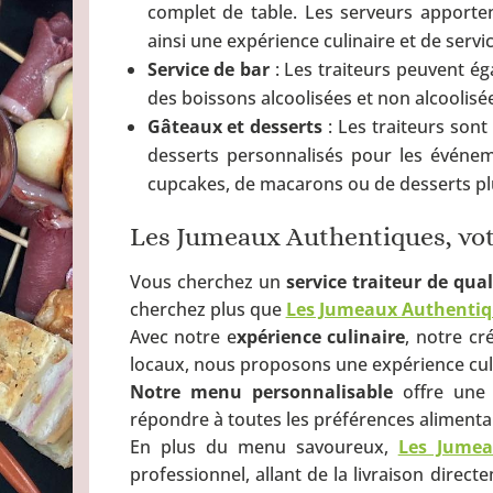
complet de table. Les serveurs apporten
ainsi une expérience culinaire et de serv
Service de bar
: Les traiteurs peuvent é
des boissons alcoolisées et non alcoolisé
Gâteaux et desserts
: Les traiteurs son
desserts personnalisés pour les événeme
cupcakes, de macarons ou de desserts pl
Les Jumeaux Authentiques, votr
Vous cherchez un
service traiteur de qual
cherchez plus que
Les Jumeaux Authentiq
Avec notre e
xpérience culinaire
, notre cr
locaux, nous proposons une expérience cul
Notre menu personnalisable
offre une 
répondre à toutes les préférences alimentai
En plus du menu savoureux,
Les Jumea
professionnel, allant de la livraison direct